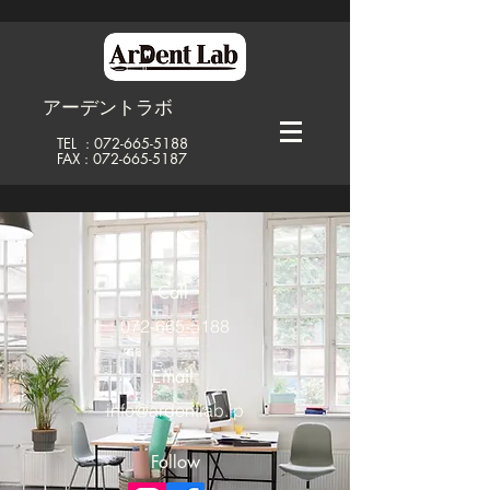
アーデントラボ
TEL
:
072-665-5188
FAX : 072-665-5187
Call
072-665-5188
Email
info@ardentlab.jp
Follow